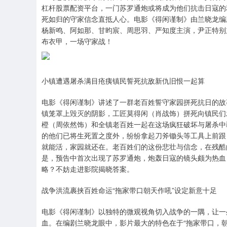
杠杆股票配资平台，一门苏罗通炮或将成为他们抗击日寇的
死如归的守家信念直抵人心。电影《得闲谨制》由兰晓龙编
杨新鸣、阿如那、甘昀宸、周思羽、严知度主演，尹正特别
布衣甲，一场守家战！
小镇遭遇屠杀满目疮痍镇民誓死抗敌新仇旧恨一起算
电影《得闲谨制》讲述了一群老百姓誓守家园拼死抗日的故
镇笼罩上毁灭的阴影，工匠莫得闲（肖战饰）拼死向镇民们
橙（周依然饰）和全镇老百姓一起在这场疯狂破坏与屠杀中
的他们已将生死置之度外，纷纷拿起刀斧锄头等工具上前跟
就能活，家园就还在。老百姓们的这份悲壮与信念，在残酷
是，预告中首次出现了苏罗通炮，炮轰日寇的镜头颇为热血
略？不妨走进影院揭晓答案。
战争洪流裹挟百姓命运“拖家带口朝天作吼”设定新意十足
电影《得闲谨制》以独特的微观视角切入战争的一隅，让一
血。在编剧兰晓龙眼中，影片最大的特色在于“拖家带口，