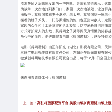
流离失所之后悲愤发出的一声怒吼。导演孔笙也表示，这部
为战争一次次地打到家门口，家园一次次地被毁，让这群身
海报中，莫得闲带着妻子夏橙、老太爷、莫等闲这一家老小
攥着的锤子斧头，一门苏罗通炮的炮口也正指向敌人，定要
家园的众生相！工匠莫得闲含泪凝望，防空炮长肖衍悲痛颔
方式守护家人的安危，莫得闲之子莫等闲天真懵懂的笑容越
放心中的血性。走进影院看电影《得闲谨制》，感受独特又
电影《得闲谨制》由正午阳光（湖北）影视有限公司、天津
三峡广电影视传媒有限责任公司、东阳正午阳光影视有限公
微梦创科网络技术有限公司联合出品，将于12月6日全国上
来自淘票票媒体号：得闲谨制
上一篇：
高杠杆股票配资平台 美股白银矿商跟随白银上涨，