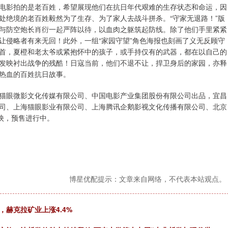
电影拍的是老百姓，希望展现他们在抗日年代艰难的生存状态和命运，因
处绝境的老百姓毅然为了生存、为了家人去战斗拼杀。“守家无退路！”版
与防空炮长肖衍一起严阵以待，以血肉之躯筑起防线。除了他们手里紧紧
让侵略者有来无回！此外，一组“家园守望”角色海报也刻画了义无反顾守
首，夏橙和老太爷或紧抱怀中的孩子，或手持仅有的武器，都在以自己的
发映衬出战争的残酷！日寇当前，他们不退不让，捍卫身后的家园，亦释
热血的百姓抗日故事。
猫眼微影文化传媒有限公司、中国电影产业集团股份有限公司出品，宜昌
司、上海猫眼影业有限公司、上海腾讯企鹅影视文化传播有限公司、北京
映，预售进行中。
博星优配提示：文章来自网络，不代表本站观点。
赫克拉矿业上涨4.4%