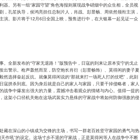
利器。另有一组“家园守望”角色海报则展现战争硝烟中的众生相，全员视
剧，孔笙执导，侯鸿亮担任总制片人，肖战、彭昱畅、周依然领衔主演，
主演。影片将于12月6日全国上映，预售进行中，在大银幕一起见证一众
事。全新发布的“守家无退路！”版预告中，日寇的到来让原本安宁的戈止
发出警示。枪声轰然而至，防空炮长肖衍（彭昱畅饰）、莫得闲的妻子夏
毅然选择奋起反抗。就像莫得闲说的“那就来打一场死人打的仗吧”，此刻
日寇拼杀到底。因为身后就是自己的家人与家园，只要干掉侵略者，家人
的战争中爆发出强大的力量，震撼冲击着观众的情绪与内心。值得一提的
，这架小口径机关炮在这场武装实力悬殊的守家战中将如何防御强敌的侵
处藏在深山的小镇成为交锋的主场，书写一群老百姓坚守家园的勇气与热
朝天作吼”的设定。这场寸步不退的守家战，正是莫得闲等人在战争中不断