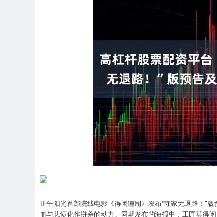
正午阳光首部院线电影《得闲谨制》发布“守家无退路！”
血与悲愤化作拼杀的动力。同期发布的海报中，工匠莫得闲