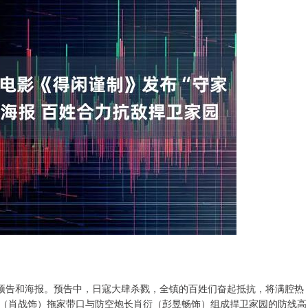
版预告和海报。预告中，日寇大肆杀戮，全镇的百姓们奋起抵抗，将满腔热
（肖战饰）拖家带口与防空炮长肖衍（彭昱畅饰）组成捍卫家园的防线高