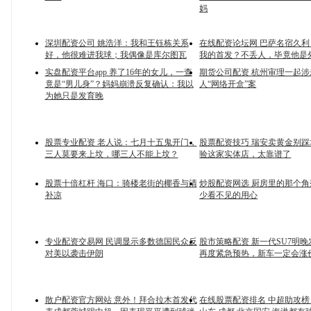
妈
深圳配资公司 姚浩洋：我和王钰栋关系
在线配资论坛网 巴萨名宿久
好，他很难进我球；我偶像是库尔图瓦
我的首发？不丢人，毕竟他是
实盘配资平台app 养了16年的女儿，一查
期货公司配资 杭州审理一起涉
竟是“男儿身”？妈妈崩溃反复确认：我以
人“网络开盒”案
为她只是发育晚
股票专业配资 老人说：七月十五鬼开门，
股票配资技巧 瑞安卖黄金别
三人莫要来上坟，哪三人不能上坟？
验这家实体店，太靠谱了
股票十倍杠杆 海口：骑楼老街的椰香与清
炒股配资网选 厨房里的那个
补凉
少看不见的用心
专业配资交易网 民调显示多数德国民众反
股市策略配资 新一代SU7明
对美以袭击伊朗
再度紧急预热，新车一定会涨
散户配资官方网站 意外！拜合拉木首发代
在线股票配资排名 中超助攻榜