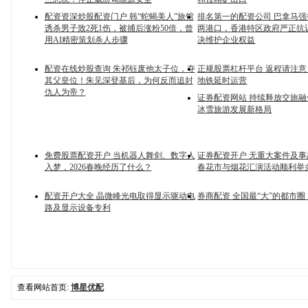
配资资深炒股配资门户 韩“蛇蝎美人”旅馆
排名第一的配资公司 巴拿马
诱杀男子致2死1伤，被捕后涨粉50倍，曾
两港口，香港特区政府严正抗
用AI精密策划杀人步骤
决维护企业权益
配资在线炒股查询 朱祁钰废他太子位，夺
正规股票杠杆平台 返程请注
其父皇位！朱见深登基后，为何反而追封
地铁延时运营
仇人为帝？
证券配资网站 持续释放交旅融
冰雪旅游发展新格局
免费股票配资开户 当机器人舞剑、数字人
证券配资开户 无重大案件及
入梦，2026春晚经历了什么？
春花市与烟花汇演活动顺利举
配资开户大全 晶微峰光电取得显示驱动电
券商配资 全国最“大”的都市
路及显示设备专利
查看网站首页:
博星优配