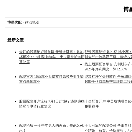
博星
博星优配
»
站点地图
最新文章
最好的股票配资导航网 无缘大满贯！足协
配资股票配资 足协杯1/8决赛
杯爆冷：中超第1被淘汰，韦世豪被护送回
球大战击败武汉三镇，晋级八
替补席
线上股票配资平台 安利股份
2025年净利同比下降32.36%
配资官方 16条就业举措支持高校毕业生等
能加杠杆的炒股软件 全长508
重点群体就业
1000千伏特高压交流环网工程
股票配资开户流程 7月1日起施行 遇到这些
十倍配资开户 中美成功联合
情况可申请行政复议
犯罪案件
配资论坛 一个中年男人的再婚，奇葩又残
十大可靠的配资公司 咎由自取
忍！
不结婚，放弃儿子抚养权，儿