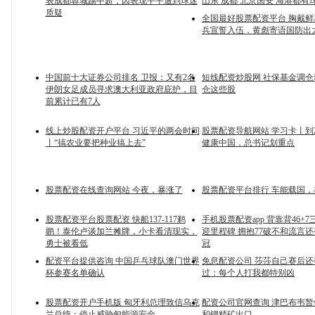
表成都蓉城踢中超，因表现平平遭到球迷
山东 成都 北京国安 海港都有
质疑
全国最好股票配资平台 胸戴
兵宣誓入伍，黄彪寄语国防出
中国前十大证券公司排名 卫报：又有2名
短线配资炒股网 社保基金调
伊朗女足成员寻求澳大利亚政府庇护，目
仓这些股
前累计已有7人
线上炒股配资开户平台 习近平的两会时间
股票配资导航网站 学习卡丨到2
丨“搞农业要把种业搞上去”
健康中国，总书记划重点
股票配资在线查询网站 今夜，暴涨了
股票配资平台排行 车能载国
股票配资平台股票配资 快船137-117鹈
手机股票配资app 背靠背46+7
鹕！泰伦卢谈加兰摊牌，小卡看清现实，
迎里程碑 拥抱77破不和流言
勇士被看低
冠
配资平台提供咨询 中国乒乓球队澳门世界
免息配资公司 莎莎自己赛后
杯参赛名单确认
过：每个人打我都特别凶
股票配资开户手机版 匈牙利总理致信乌克
配资公司官网查询 津巴布韦
兰总统：停止威胁匈能源安全
和锂精矿出口