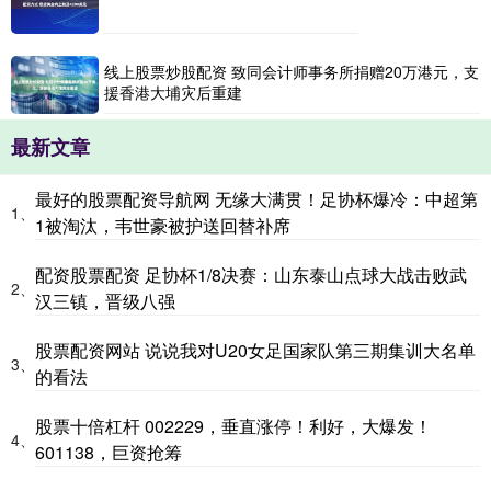
线上股票炒股配资 致同会计师事务所捐赠20万港元，支
援香港大埔灾后重建
最新文章
最好的股票配资导航网 无缘大满贯！足协杯爆冷：中超第
1、
1被淘汰，韦世豪被护送回替补席
配资股票配资 足协杯1/8决赛：山东泰山点球大战击败武
2、
汉三镇，晋级八强
股票配资网站 说说我对U20女足国家队第三期集训大名单
3、
的看法
股票十倍杠杆 002229，垂直涨停！利好，大爆发！
4、
601138，巨资抢筹